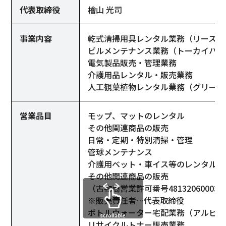
代表取締役
檜山 光司
事業内容
乾式清掃用具レンタル業務（リースキ
ビルメンテナンス業務（トーカイハウ
電気製品販売・管理業務
介護用品レンタル・販売業務
人工観葉植物レンタル業務（グリーン
営業品目
モップ、マットのレンタル
その他関連商品の販売
日常・定期・特別清掃・管理
管球メンテナンス
介護用ベット・車イス等のレンタル
その他関連商品の販売
（古物商営業許可番号481320600030
※販売責任者…代表取締役
ボトルウォーター宅配業務（アルピナ
scrollable
リサイクルトナー販売業務